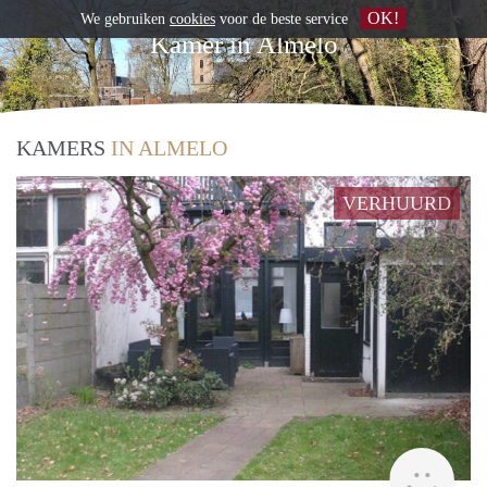
OK!
We gebruiken
cookies
voor de beste service
Kamer in Almelo
KAMERS
IN ALMELO
VERHUURD
Verh