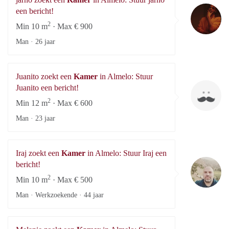
ja
een bericht!
2
Min 10 m
· Max € 900
Man ·
26 jaar
Juanito zoekt een
Kamer
in Almelo: Stuur
Ju
Juanito een bericht!
2
Min 12 m
· Max € 600
Man ·
23 jaar
Iraj zoekt een
Kamer
in Almelo: Stuur Iraj een
Ira
bericht!
2
Min 10 m
· Max € 500
Man · Werkzoekende ·
44 jaar