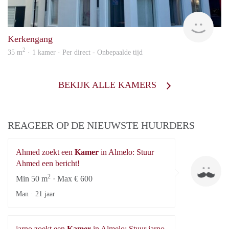
Verh
Kerkengang
2
35 m
· 1 kamer · Per direct - Onbepaalde tijd
BEKIJK ALLE KAMERS
REAGEER OP DE NIEUWSTE HUURDERS
Ahmed zoekt een
Kamer
in Almelo: Stuur
A
Ahmed een bericht!
2
Min 50 m
· Max € 600
Man ·
21 jaar
jarno zoekt een
Kamer
in Almelo: Stuur jarno