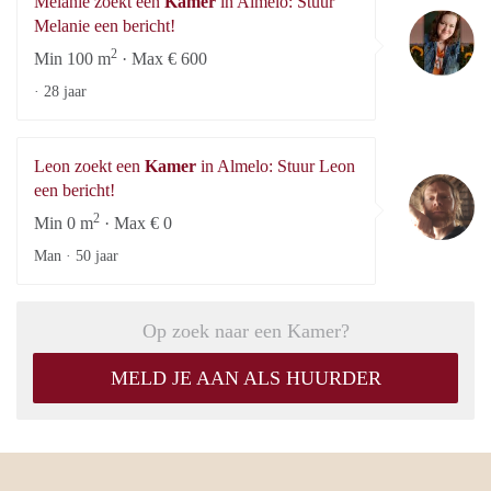
Melanie zoekt een
Kamer
in Almelo: Stuur
Me
Melanie een bericht!
2
Min 100 m
· Max € 600
·
28 jaar
Leon zoekt een
Kamer
in Almelo: Stuur Leon
Le
een bericht!
2
Min 0 m
· Max € 0
Man ·
50 jaar
Op zoek naar een Kamer?
MELD JE AAN ALS HUURDER