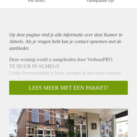
Per direct
Onbepaalde tijd
Op deze pagina vind je alle informatie over deze Kamer in
Almelo. Als je vragen hebt kun je contact opnemen met de
aanbieder.
Deze woning wordt u aangeboden door VerhuurPRO
TE HUUR IN ALMELO
Leuke bovenwoning te huur, gelegen in het oude centrum
van Almelo.
INDELING:
LEES MEER MET EEN PAKKET!
Gezamenlijke entree, trappenhuis met eigen voordeur die
leidt naar de woonkamer met aansluitend de keuken en het
dakterras. Badkamer voorzien van douche, wastafel en toilet.
Beneden bevindt zich de gezamenlijke berging.
BIJZONDERHEDEN:
- Beschikbaar per direct
- Huurprijs € 850,- excl. g/w/e