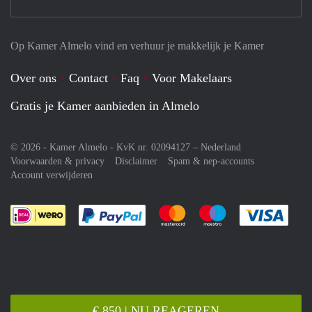
Op Kamer Almelo vind en verhuur je makkelijk je Kamer
Over ons
Contact
Faq
Voor Makelaars
Gratis je Kamer aanbieden in Almelo
© 2026 - Kamer Almelo - KvK nr. 02094127 –
Nederland
Voorwaarden & privacy
Disclaimer
Spam & nep-accounts
Account verwijderen
Je rekent gemakkelijk af met Paypal
Je rekent gemakkelijk af met M
Je rekent gemakkelij
Je re
€ 850 | NU REAGEREN