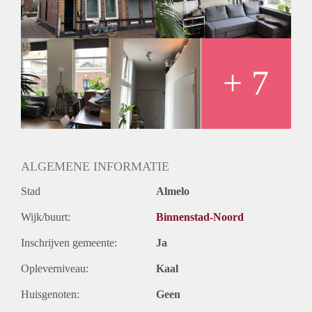
- Voorschot g/w/e € 250,00 per maand excl. internet
- Waarborgsom 1 maand huur
- Minimale huurtermijn 12 maanden
- Huisdieren niet toegestaan
Geïnteresseerd? Schrijf u in op www.verhuurpro.nl en stuur
+ 7
een mail naar almelo@verhuurpro.nl.
Deze advertentie op internet en op Facebook is slechts ter
informatie en dus geheel vrijblijvend. Aan eventuele
onjuistheden kunnen geen rechten worden ontleend.
ALGEMENE INFORMATIE
Stad
Almelo
Wijk/buurt:
Binnenstad-Noord
Inschrijven gemeente:
Ja
Opleverniveau:
Kaal
Huisgenoten:
Geen