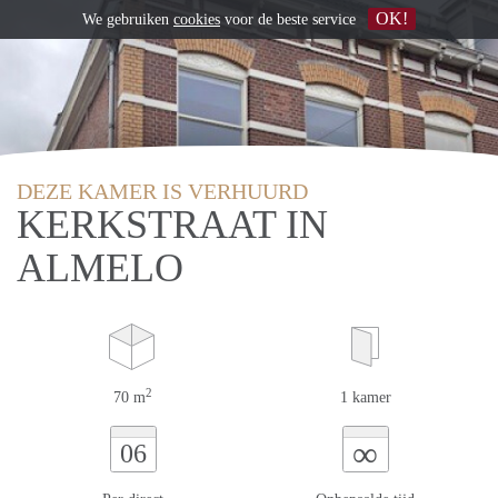
OK!
We gebruiken
cookies
voor de beste service
DEZE KAMER IS VERHUURD
KERKSTRAAT IN
ALMELO
2
70 m
1 kamer
∞
06