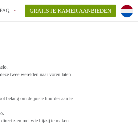
FAQ
GRATIS JE KAMER AANBIEDEN
!
en op een Kamer in Almelo?
en bezichtiging van een Kamer in Almelo?
elo.
ijsten?
eze twee werelden naar voren laten
ot belang om de juiste huurder aan te
o.
direct zien met wie hij/zij te maken