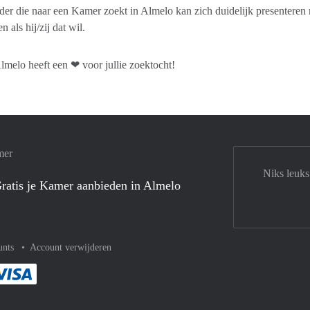
er die naar een Kamer zoekt in Almelo kan zich duidelijk presenteren 
 als hij/zij dat wil.
elo heeft een ❤ voor jullie zoektocht!
mer
Niks leuks
ratis je Kamer aanbieden in Almelo
unts
Account verwijderen
met Paypal
kelijk af met Mastercard
ent gemakkelijk af met Meastro
Je rekent gemakkelijk af met Visa