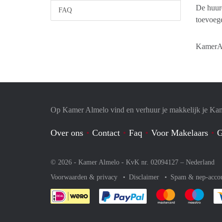
De huurd
FAQ
toevoegen
KamerAlm
Op Kamer Almelo vind en verhuur je makkelijk je Ka
Over ons
Contact
Faq
Voor Makelaars
G
© 2026 - Kamer Almelo - KvK nr. 02094127 –
Nederland
Voorwaarden & privacy
Disclaimer
Spam & nep-acco
Je rekent gemakkelijk af 
Je rekent gemak
Je rek