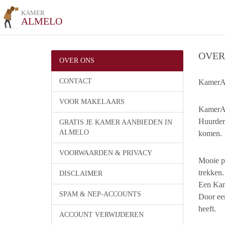
KAMER
ALMELO
OVER
OVER ONS
CONTACT
KamerAl
VOOR MAKELAARS
KamerAl
Huurder
GRATIS JE KAMER AANBIEDEN IN
ALMELO
komen.
VOORWAARDEN & PRIVACY
Mooie pr
trekken.
DISCLAIMER
Een Kame
SPAM & NEP-ACCOUNTS
Door een
heeft.
ACCOUNT VERWIJDEREN