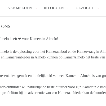
AANMELDEN
INLOGGEN
GEZOCHT
How to translate KamerAlmelo
 ONS
Wat is KamerAlmelo?
melo heeft ❤ voor Kamers in Almelo!
Hoeveel kost het om te reager
Waar kan ik opletten tijdens e
melo is de oplossing voor het Kameraanbod en de Kamervraag in Alm
Werkt KamerAlmelo met wachtl
 en Kameraanbieder in Almelo kunnen op KamerAlmelo het beste van d
Alle veelgestelde vragen
esentaties, gemak en duidelijkheid van een Kamer in Almelo is van gro
rverhuurder wil natuurlijk de beste huurder voor zijn Kamer in Almel
 profielfoto bij de advertentie van een Kameraanbieder kan de huurder 