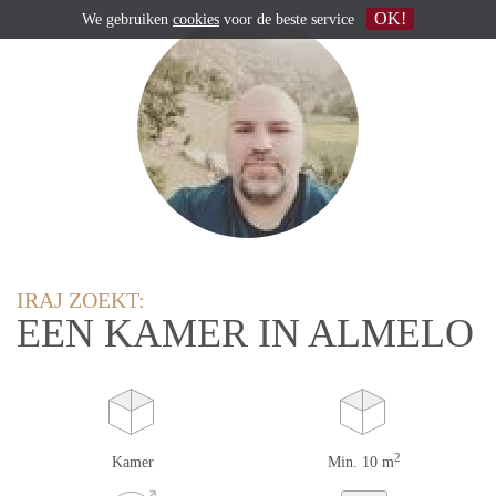
OK!
We gebruiken
cookies
voor de beste service
IRAJ ZOEKT:
EEN KAMER IN ALMELO
2
Kamer
Min. 10 m