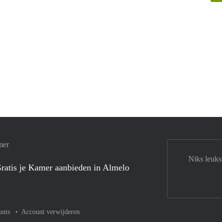
mer
Niks leuks
ratis je Kamer aanbieden in Almelo
unts
Account verwijderen