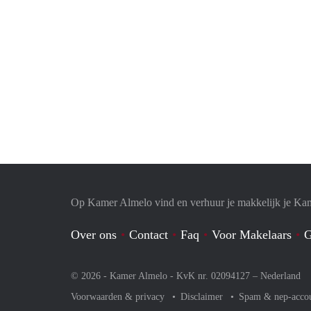
Op Kamer Almelo vind en verhuur je makkelijk je Ka
Over ons
Contact
Faq
Voor Makelaars
G
© 2026 - Kamer Almelo - KvK nr. 02094127 –
Nederland
Voorwaarden & privacy
Disclaimer
Spam & nep-acco