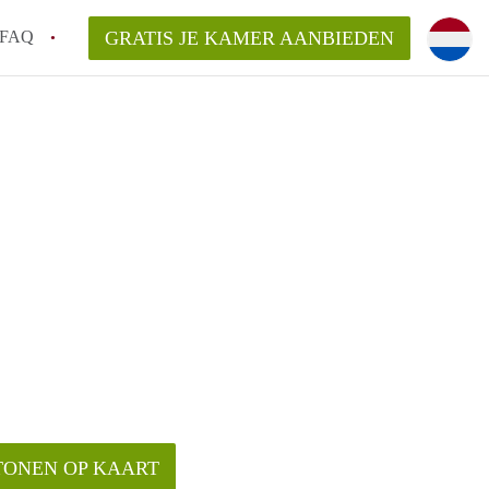
FAQ
GRATIS JE KAMER AANBIEDEN
!
en op een Kamer in Almelo?
en bezichtiging van een Kamer in Almelo?
ijsten?
TONEN OP KAART