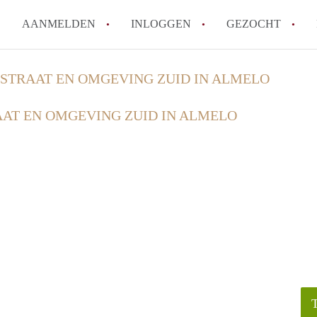
AANMELDEN
INLOGGEN
GEZOCHT
How to translate KamerAlmelo
STRAAT EN OMGEVING ZUID IN ALMELO
Wat is KamerAlmelo?
AT EN OMGEVING ZUID IN ALMELO
Hoeveel kost het om te reager
Waar kan ik opletten tijdens e
Werkt KamerAlmelo met wachtl
Alle veelgestelde vragen