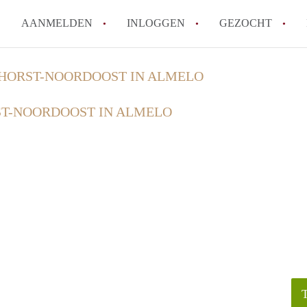
AANMELDEN
INLOGGEN
GEZOCHT
How to translate KamerAlmelo
HORST-NOORDOOST IN ALMELO
Wat is KamerAlmelo?
T-NOORDOOST IN ALMELO
Hoeveel kost het om te reager
Waar kan ik opletten tijdens e
Werkt KamerAlmelo met wachtl
Alle veelgestelde vragen