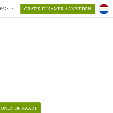
FAQ
GRATIS JE KAMER AANBIEDEN
!
en op een Kamer in Almelo?
en bezichtiging van een Kamer in Almelo?
ijsten?
TONEN OP KAART