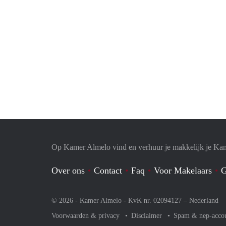
Op Kamer Almelo vind en verhuur je makkelijk je Ka
Over ons
Contact
Faq
Voor Makelaars
G
© 2026 - Kamer Almelo - KvK nr. 02094127 –
Nederland
Voorwaarden & privacy
Disclaimer
Spam & nep-acco