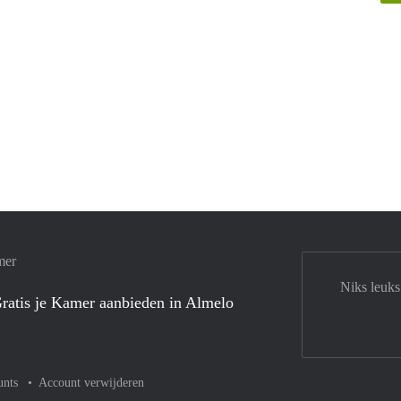
mer
Niks leuks
ratis je Kamer aanbieden in Almelo
unts
Account verwijderen