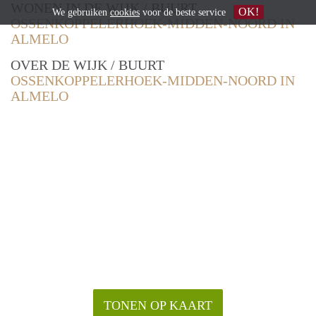
WONEN IN DE WIJK / BUURT
OK!
We gebruiken
cookies
voor de beste service
OSSENKOPPELERHOEK-MIDDEN-NOORD IN
ALMELO
OVER DE WIJK / BUURT
OSSENKOPPELERHOEK-MIDDEN-NOORD IN
ALMELO
TONEN OP KAART