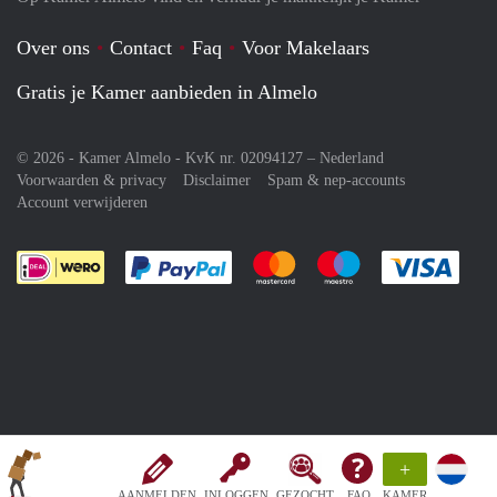
Over ons
Contact
Faq
Voor Makelaars
Gratis je Kamer aanbieden in Almelo
© 2026 - Kamer Almelo - KvK nr. 02094127 –
Nederland
Voorwaarden & privacy
Disclaimer
Spam & nep-accounts
Account verwijderen
Je rekent gemakkelijk af met Paypal
Je rekent gemakkelijk af met M
Je rekent gemakkelij
Je re
+
AANMELDEN
INLOGGEN
GEZOCHT
FAQ
KAMER