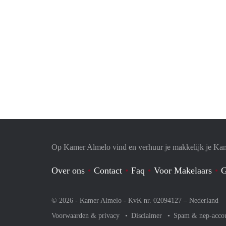
Op Kamer Almelo vind en verhuur je makkelijk je Ka
Over ons
Contact
Faq
Voor Makelaars
G
© 2026 - Kamer Almelo - KvK nr. 02094127 –
Nederland
Voorwaarden & privacy
Disclaimer
Spam & nep-acco