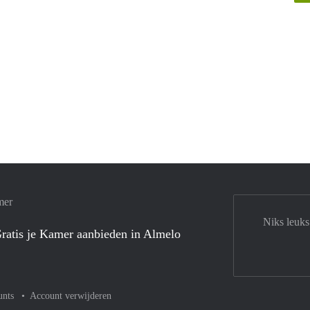
mer
Niks leuks
ratis je Kamer aanbieden in Almelo
unts
Account verwijderen