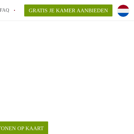
FAQ
GRATIS JE KAMER AANBIEDEN
!
en op een Kamer in Almelo?
en bezichtiging van een Kamer in Almelo?
ijsten?
TONEN OP KAART