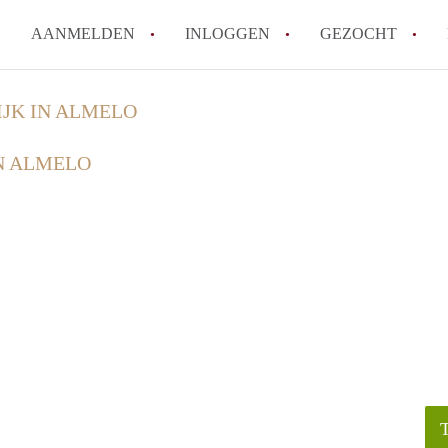
AANMELDEN
INLOGGEN
GEZOCHT
How to translate KamerAlmelo
JK IN ALMELO
Wat is KamerAlmelo?
N ALMELO
Hoeveel kost het om te reager
Waar kan ik opletten tijdens e
Werkt KamerAlmelo met wachtl
Alle veelgestelde vragen