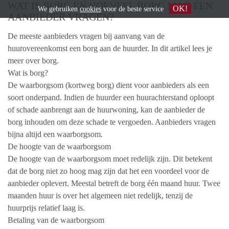
WAT IS BORG EN HOEVEEL BORG MAG EEN
OK!
We gebruiken
cookies
voor de beste service
AANBIEDER VRAGEN?
De meeste aanbieders vragen bij aanvang van de
huurovereenkomst een borg aan de huurder. In dit artikel lees je
meer over borg.
Wat is borg?
De waarborgsom (kortweg borg) dient voor aanbieders als een
soort onderpand. Indien de huurder een huurachterstand oploopt
of schade aanbrengt aan de huurwoning, kan de aanbieder de
borg inhouden om deze schade te vergoeden. Aanbieders vragen
bijna altijd een waarborgsom.
De hoogte van de waarborgsom
De hoogte van de waarborgsom moet redelijk zijn. Dit betekent
dat de borg niet zo hoog mag zijn dat het een voordeel voor de
aanbieder oplevert. Meestal betreft de borg één maand huur. Twee
maanden huur is over het algemeen niet redelijk, tenzij de
huurprijs relatief laag is.
Betaling van de waarborgsom