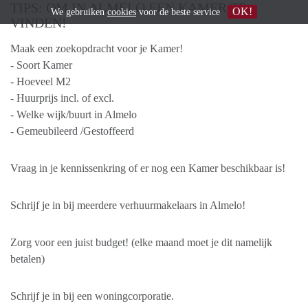
TIPS: OM IN ALMELO EEN KAMER TE
OK!
We gebruiken
cookies
voor de beste service
VINDEN!
Maak een zoekopdracht voor je Kamer!
- Soort Kamer
- Hoeveel M2
- Huurprijs incl. of excl.
- Welke wijk/buurt in Almelo
- Gemeubileerd /Gestoffeerd
Vraag in je kennissenkring of er nog een Kamer beschikbaar is!
Schrijf je in bij meerdere verhuurmakelaars in Almelo!
Zorg voor een juist budget! (elke maand moet je dit namelijk
betalen)
Schrijf je in bij een woningcorporatie.