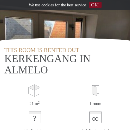
OK!
We use
cookies
for the best service
THIS ROOM IS RENTED OUT
KERKENGANG IN
ALMELO
2
21 m
1 room
∞
?