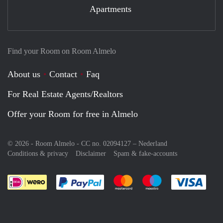
Apartments
Find your Room on Room Almelo
About us
Contact
Faq
For Real Estate Agents/Realtors
Offer your Room for free in Almelo
© 2026 - Room Almelo - CC no. 02094127 –
Nederland
Conditions & privacy
Disclaimer
Spam & fake-accounts
Pay easily with :payment method
Pay easily with :payment meth
Pay easily with :pay
Pay e