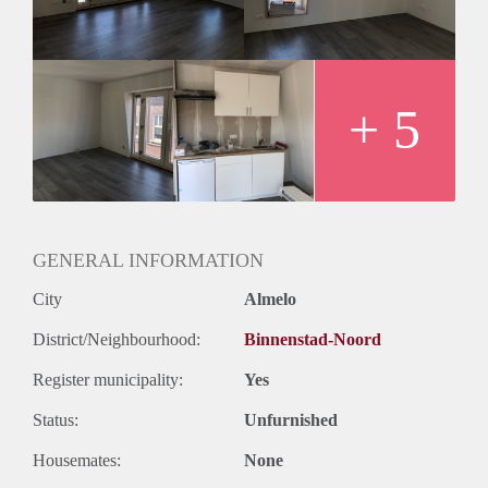
- Waarborgsom 1 maand huur
- Minimale huurperiode 12 maanden
- Wasmachine en wasdroger aanwezig voor gezamenlijk
gebruik
Geïnteresseerd? Schrijf u in op www.verhuurpro.nl en stuur
+ 5
een mail naar almelo@verhuurpro.nl.
Deze advertentie op internet en op Facebook is slechts ter
informatie en dus geheel vrijblijvend. Aan eventuele
onjuistheden kunnen geen rechten worden ontleend.
GENERAL INFORMATION
City
Almelo
District/Neighbourhood:
Binnenstad-Noord
Register municipality:
Yes
Status:
Unfurnished
Housemates:
None