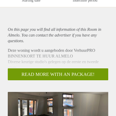
Starting date
Indefinite period
On this page you will find all information of this Room in
Almelo. You can contact the advertiser if you have any
questions.
Deze woning wordt u aangeboden door VerhuurPRO
BINNENKORT TE HUUR ALMELO
Diverse keurige studio's gelegen op de eerste en tweede
etage.
De studio's zijn geheel gerenoveerd, voorzien van een nette
READ MORE WITH AN PACKAGE!
laminaatvloer en nieuwe keuken en zijn gelegen midden in
het centrum.
BIJZONDERHEDEN:
- Half april 2021 beschikbaar
- Kale huurprijs vanaf € 525,- excl. G/W/E, incl
servicekosten
- Vaste bijdrage G/W/E € 75,- per maand