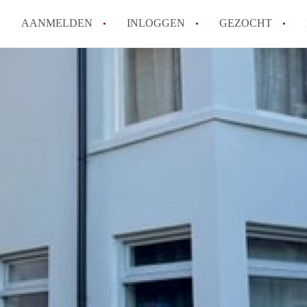
AANMELDEN
INLOGGEN
GEZOCHT
How to translate KamerAlmelo
Wat is KamerAlmelo?
Hoeveel kost het om te reager
Waar kan ik opletten tijdens e
Werkt KamerAlmelo met wachtl
Alle veelgestelde vragen