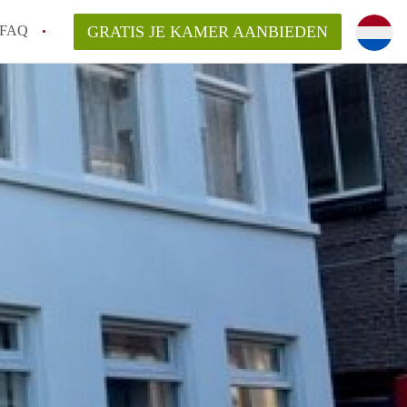
FAQ
GRATIS JE KAMER AANBIEDEN
!
en op een Kamer in Almelo?
en bezichtiging van een Kamer in Almelo?
ijsten?